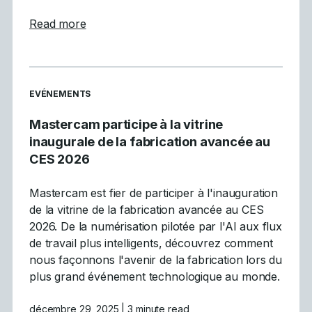
about Les 5 principales tendances de la CN
Read more
READ MORE ARTICLES ABOUT
EVÉNEMENTS
Mastercam participe à la vitrine
inaugurale de la fabrication avancée au
CES 2026
Mastercam est fier de participer à l'inauguration
de la vitrine de la fabrication avancée au CES
2026. De la numérisation pilotée par l'AI aux flux
de travail plus intelligents, découvrez comment
nous façonnons l'avenir de la fabrication lors du
plus grand événement technologique au monde.
décembre 29, 2025
| 3 minute read