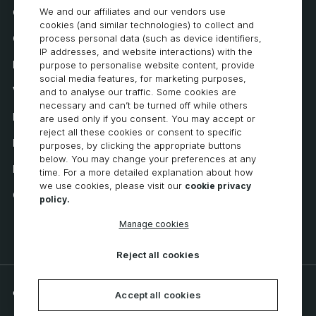
We and our affiliates and our vendors use
Comment acheter
cookies (and similar technologies) to collect and
Carrières
process personal data (such as device identifiers,
IP addresses, and website interactions) with the
Exigences du système
purpose to personalise website content, provide
social media features, for marketing purposes,
Vie privée
and to analyse our traffic. Some cookies are
necessary and can’t be turned off while others
Déclaration de confidentialité
are used only if you consent. You may accept or
reject all these cookies or consent to specific
Déclaration d’accessibilité
purposes, by clicking the appropriate buttons
below. You may change your preferences at any
Politique en matière de cookies
time. For a more detailed explanation about how
we use cookies, please visit our
cookie privacy
Cookie Preferences
policy.
Manage cookies
Reject all cookies
© 2026 CNC Software, LLC. All rights reserved.
Accept all cookies