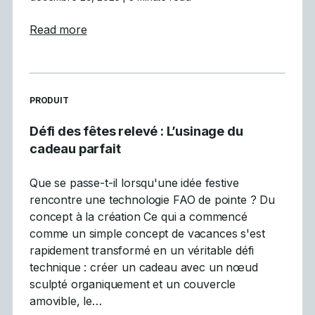
about Mastercam participe à la vitrine inau
Read more
READ MORE ARTICLES ABOUT
PRODUIT
Défi des fêtes relevé : L’usinage du
cadeau parfait
Que se passe-t-il lorsqu'une idée festive
rencontre une technologie FAO de pointe ? Du
concept à la création Ce qui a commencé
comme un simple concept de vacances s'est
rapidement transformé en un véritable défi
technique : créer un cadeau avec un nœud
sculpté organiquement et un couvercle
amovible, le…