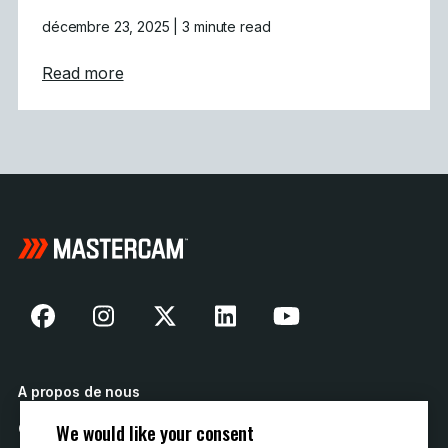
décembre 23, 2025
| 3 minute read
about Défi des fêtes relevé : L&rsquo;usina
Read more
A propos de nous
We would like your consent
Contactez nous