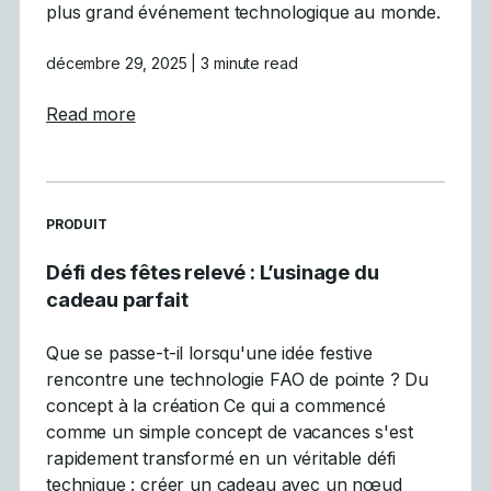
plus grand événement technologique au monde.
décembre 29, 2025
| 3 minute read
about Mastercam participe à la vitrine inau
Read more
READ MORE ARTICLES ABOUT
PRODUIT
Défi des fêtes relevé : L’usinage du
cadeau parfait
Que se passe-t-il lorsqu'une idée festive
rencontre une technologie FAO de pointe ? Du
concept à la création Ce qui a commencé
comme un simple concept de vacances s'est
rapidement transformé en un véritable défi
technique : créer un cadeau avec un nœud