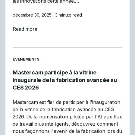
les innovations cette année.…
décembre 30, 2025
| 3 minute read
about Les 5 principales tendances de la CN
Read more
READ MORE ARTICLES ABOUT
EVÉNEMENTS
Mastercam participe à la vitrine
inaugurale de la fabrication avancée au
CES 2026
Mastercam est fier de participer à l'inauguration
de la vitrine de la fabrication avancée au CES
2026. De la numérisation pilotée par l'AI aux flux
de travail plus intelligents, découvrez comment
nous façonnons l'avenir de la fabrication lors du