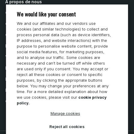
A propos de nous
We would like your consent
Contactez nous
We and our affiliates and our vendors use
Comment acheter
cookies (and similar technologies) to collect and
Carrières
process personal data (such as device identifiers,
IP addresses, and website interactions) with the
Exigences du système
purpose to personalise website content, provide
social media features, for marketing purposes,
Vie privée
and to analyse our traffic. Some cookies are
necessary and can’t be turned off while others
Déclaration de confidentialité
are used only if you consent. You may accept or
reject all these cookies or consent to specific
Déclaration d’accessibilité
purposes, by clicking the appropriate buttons
below. You may change your preferences at any
Politique en matière de cookies
time. For a more detailed explanation about how
we use cookies, please visit our
cookie privacy
Cookie Preferences
policy.
Manage cookies
Reject all cookies