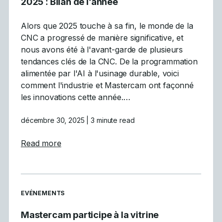
2025 : Bilan de l’année
Alors que 2025 touche à sa fin, le monde de la
CNC a progressé de manière significative, et
nous avons été à l'avant-garde de plusieurs
tendances clés de la CNC. De la programmation
alimentée par l'AI à l'usinage durable, voici
comment l'industrie et Mastercam ont façonné
les innovations cette année.…
décembre 30, 2025
| 3 minute read
about Les 5 principales tendances de la CN
Read more
READ MORE ARTICLES ABOUT
EVÉNEMENTS
Mastercam participe à la vitrine