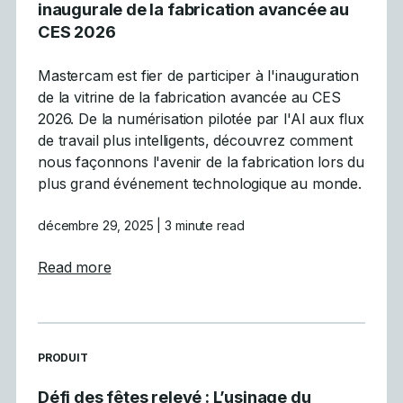
inaugurale de la fabrication avancée au
CES 2026
Mastercam est fier de participer à l'inauguration
de la vitrine de la fabrication avancée au CES
2026. De la numérisation pilotée par l'AI aux flux
de travail plus intelligents, découvrez comment
nous façonnons l'avenir de la fabrication lors du
plus grand événement technologique au monde.
décembre 29, 2025
| 3 minute read
about Mastercam participe à la vitrine inau
Read more
READ MORE ARTICLES ABOUT
PRODUIT
Défi des fêtes relevé : L’usinage du