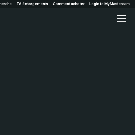
herche
Téléchargements
Comment acheter
Login to MyMastercam