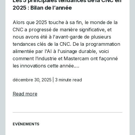
Les 5 principales tendances de la CNC en
2025 : Bilan de l’année
Alors que 2025 touche à sa fin, le monde de la
CNC a progressé de manière significative, et
nous avons été à l'avant-garde de plusieurs
tendances clés de la CNC. De la programmation
alimentée par l'AI à l'usinage durable, voici
comment l'industrie et Mastercam ont façonné
les innovations cette année.…
décembre 30, 2025
| 3 minute read
about Les 5 principales tendances de la CN
Read more
READ MORE ARTICLES ABOUT
EVÉNEMENTS