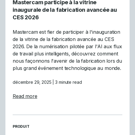
Mastercam participe à la vitrine
inaugurale de la fabrication avancée au
CES 2026
Mastercam est fier de participer à l'inauguration
de la vitrine de la fabrication avancée au CES
2026. De la numérisation pilotée par l'AI aux flux
de travail plus intelligents, découvrez comment
nous façonnons l'avenir de la fabrication lors du
plus grand événement technologique au monde.
décembre 29, 2025
| 3 minute read
about Mastercam participe à la vitrine inau
Read more
READ MORE ARTICLES ABOUT
PRODUIT