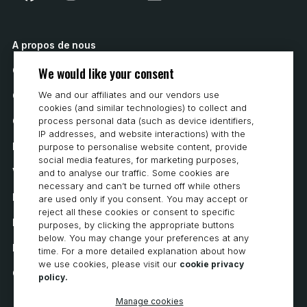
A propos de nous
We would like your consent
Contactez nous
We and our affiliates and our vendors use
Comment acheter
cookies (and similar technologies) to collect and
Carrières
process personal data (such as device identifiers,
IP addresses, and website interactions) with the
Exigences du système
purpose to personalise website content, provide
social media features, for marketing purposes,
Vie privée
and to analyse our traffic. Some cookies are
necessary and can’t be turned off while others
Déclaration de confidentialité
are used only if you consent. You may accept or
reject all these cookies or consent to specific
Déclaration d’accessibilité
purposes, by clicking the appropriate buttons
below. You may change your preferences at any
Politique en matière de cookies
time. For a more detailed explanation about how
we use cookies, please visit our
cookie privacy
Cookie Preferences
policy.
Manage cookies