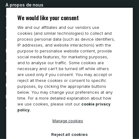
A propos de nous
We would like your consent
Contactez nous
We and our affiliates and our vendors use
Comment acheter
cookies (and similar technologies) to collect and
Carrières
process personal data (such as device identifiers,
IP addresses, and website interactions) with the
Exigences du système
purpose to personalise website content, provide
social media features, for marketing purposes,
Vie privée
and to analyse our traffic. Some cookies are
necessary and can’t be turned off while others
Déclaration de confidentialité
are used only if you consent. You may accept or
reject all these cookies or consent to specific
Déclaration d’accessibilité
purposes, by clicking the appropriate buttons
below. You may change your preferences at any
Politique en matière de cookies
time. For a more detailed explanation about how
we use cookies, please visit our
cookie privacy
Cookie Preferences
policy.
Manage cookies
Reject all cookies