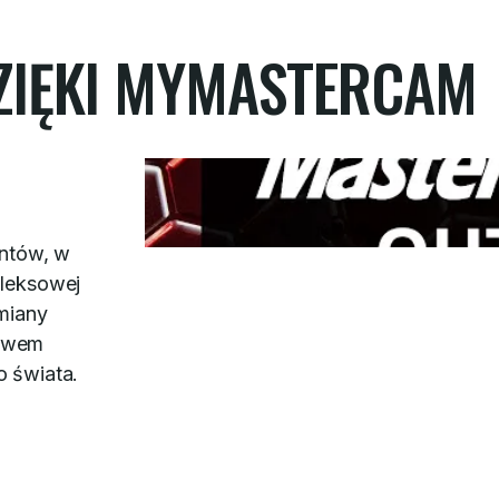
ZIĘKI MYMASTERCAM
entów, w
leksowej
miany
ctwem
o świata.