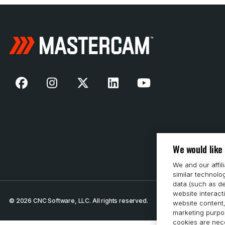
We would like
We and our affil
similar technolo
data (such as de
website interact
© 2026 CNC Software, LLC. All rights reserved.
website content,
marketing purpos
cookies are nece