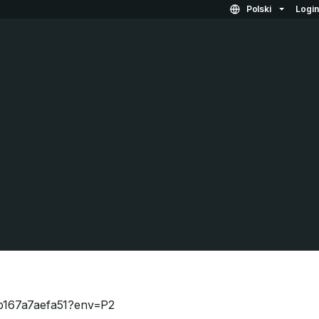
Polski
Logi
-b167a7aefa51?env=P2