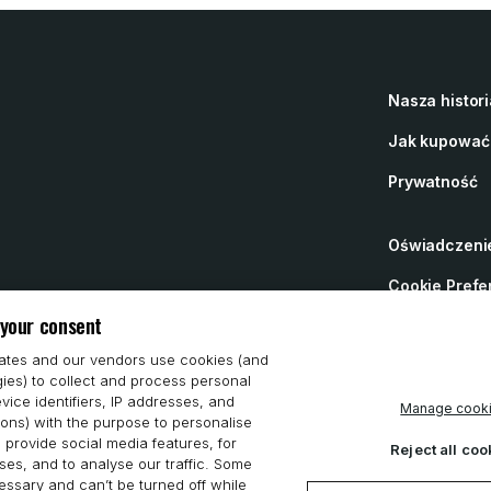
Nasza histori
Jak kupować
Prywatność
Oświadczenie
Cookie Prefe
 your consent
iates and our vendors use cookies (and
gies) to collect and process personal
vice identifiers, IP addresses, and
Manage cook
ions) with the purpose to personalise
 provide social media features, for
Reject all coo
es, and to analyse our traffic. Some
ssary and can’t be turned off while