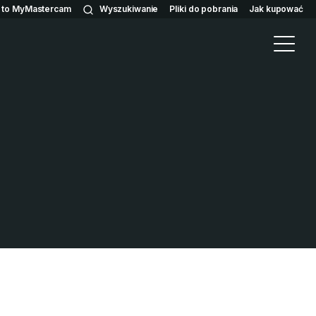
n to MyMastercam
Wyszukiwanie
Pliki do pobrania
Jak kupować