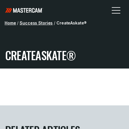
Home
/
Success Stories
/
CreateAskate®
CREATEASKATE®