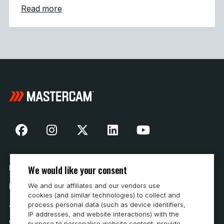
about Gothic Architecture Powered by Ma
Read more
We would like your consent
Nasza historia
We and our affiliates and our vendors use
Kontakt
cookies (and similar technologies) to collect and
Jak kupować
process personal data (such as device identifiers,
IP addresses, and website interactions) with the
Wymagania systemowe
purpose to personalise website content, provide