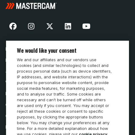
We would like your consent
Nasza historia
We and our affiliates and our vendors use
Kontakt
cookies (and similar technologies) to collect and
process personal data (such as device identifiers,
Jak kupować
IP addresses, and website interactions) with the
Wymagania systemowe
purpose to personalise website content, provide
social media features, for marketing purposes,
Prywatność
and to analyse our traffic. Some cookies are
necessary and can’t be turned off while others
Oświadczenie o ochronie prywatności
are used only if you consent. You may accept or
reject all these cookies or consent to specific
Oświadczenie o dostępności
purposes, by clicking the appropriate buttons
below. You may change your preferences at any
Polityka dotycząca plików cookie
time. For a more detailed explanation about how
we use cookies, please visit our
cookie privacy