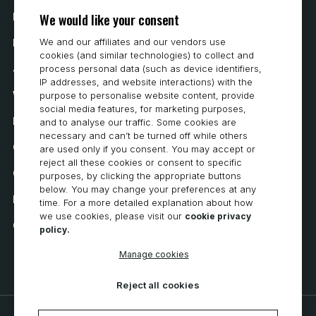
We would like your consent
Nasza historia
We and our affiliates and our vendors use
Kontakt
cookies (and similar technologies) to collect and
Jak kupować
process personal data (such as device identifiers,
IP addresses, and website interactions) with the
Wymagania systemowe
purpose to personalise website content, provide
social media features, for marketing purposes,
Prywatność
and to analyse our traffic. Some cookies are
necessary and can’t be turned off while others
Oświadczenie o ochronie prywatności
are used only if you consent. You may accept or
reject all these cookies or consent to specific
Oświadczenie o dostępności
purposes, by clicking the appropriate buttons
below. You may change your preferences at any
Polityka dotycząca plików cookie
time. For a more detailed explanation about how
we use cookies, please visit our
cookie privacy
Cookie Preferences
policy.
Manage cookies
Reject all cookies