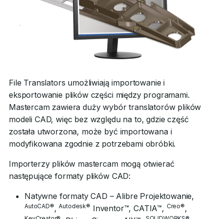
File Translators umożliwiają importowanie i
eksportowanie plików części między programami.
Mastercam zawiera duży wybór translatorów plików
modeli CAD, więc bez względu na to, gdzie część
została utworzona, może być importowana i
modyfikowana zgodnie z potrzebami obróbki.
Importerzy plików mastercam mogą otwierać
następujące formaty plików CAD:
Natywne formaty CAD – Alibre Projektowanie,
AutoCAD®
Autodesk®
Creo®
,
Inventor™, CATIA™,
,
KeyCreator®
SOLIDWORKS®