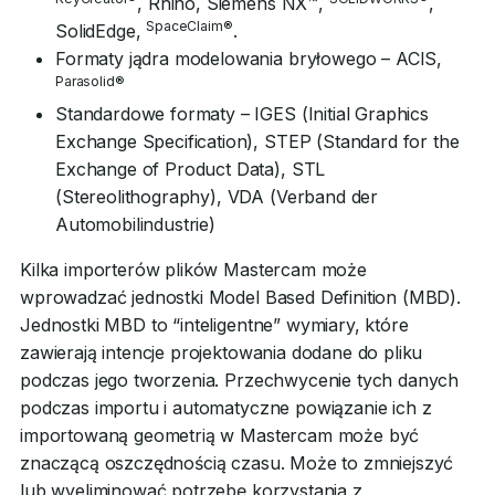
, Rhino, Siemens NX™,
,
SpaceClaim®
SolidEdge,
.
Formaty jądra modelowania bryłowego – ACIS,
Parasolid®
Standardowe formaty – IGES (Initial Graphics
Exchange Specification), STEP (Standard for the
Exchange of Product Data), STL
(Stereolithography), VDA (Verband der
Automobilindustrie)
Kilka importerów plików Mastercam może
wprowadzać jednostki Model Based Definition (MBD).
Jednostki MBD to “inteligentne” wymiary, które
zawierają intencje projektowania dodane do pliku
podczas jego tworzenia. Przechwycenie tych danych
podczas importu i automatyczne powiązanie ich z
importowaną geometrią w Mastercam może być
znaczącą oszczędnością czasu. Może to zmniejszyć
lub wyeliminować potrzebę korzystania z