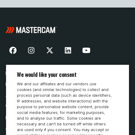
We would like your consent
Nasza historia
We and our affiliates and our vendors use
Kontakt
cookies (and similar technologies) to collect and
Jak kupować
process personal data (such as device identifiers,
IP addresses, and website interactions) with the
Wymagania systemowe
purpose to personalise website content, provide
social media features, for marketing purposes,
Prywatność
and to analyse our traffic. Some cookies are
necessary and can’t be turned off while others
Oświadczenie o ochronie prywatności
are used only if you consent. You may accept or