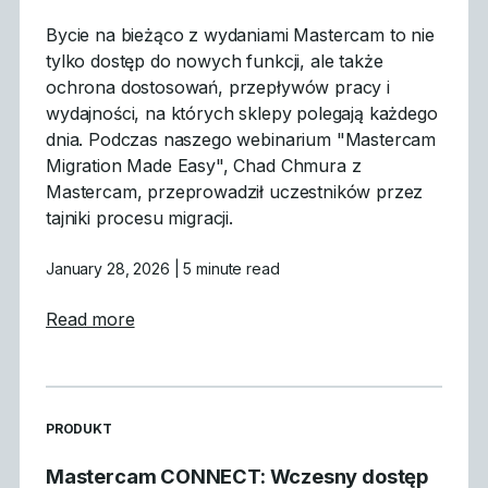
Bycie na bieżąco z wydaniami Mastercam to nie
tylko dostęp do nowych funkcji, ale także
ochrona dostosowań, przepływów pracy i
wydajności, na których sklepy polegają każdego
dnia. Podczas naszego webinarium "Mastercam
Migration Made Easy", Chad Chmura z
Mastercam, przeprowadził uczestników przez
tajniki procesu migracji.
January 28, 2026
| 5 minute read
about Czego się nauczyliśmy: Podsumowan
Read more
READ MORE ARTICLES ABOUT
PRODUKT
Mastercam CONNECT: Wczesny dostęp