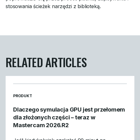
stosowania ścieżek narzędzi z biblioteką.
RELATED ARTICLES
READ MORE ARTICLES ABOUT
PRODUKT
Dlaczego symulacja GPU jest przełomem
dla złożonych części – teraz w
Mastercam 2026.R2