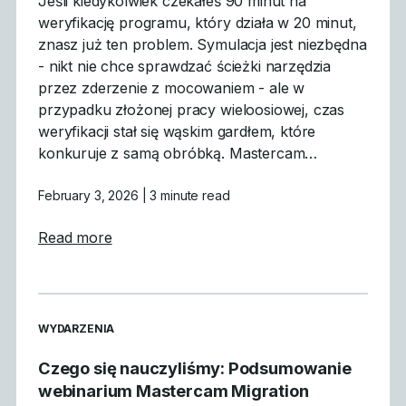
Jeśli kiedykolwiek czekałeś 90 minut na
weryfikację programu, który działa w 20 minut,
znasz już ten problem. Symulacja jest niezbędna
- nikt nie chce sprawdzać ścieżki narzędzia
przez zderzenie z mocowaniem - ale w
przypadku złożonej pracy wieloosiowej, czas
weryfikacji stał się wąskim gardłem, które
konkuruje z samą obróbką. Mastercam…
February 3, 2026
| 3 minute read
about Dlaczego symulacja GPU jest przeło
Read more
READ MORE ARTICLES ABOUT
WYDARZENIA
Czego się nauczyliśmy: Podsumowanie
webinarium Mastercam Migration