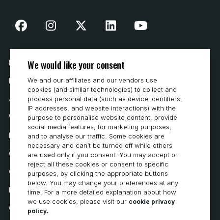
We would like your consent
Nasza historia
We and our affiliates and our vendors use
Kontakt
cookies (and similar technologies) to collect and
Jak kupować
process personal data (such as device identifiers,
IP addresses, and website interactions) with the
Wymagania systemowe
purpose to personalise website content, provide
social media features, for marketing purposes,
Prywatność
and to analyse our traffic. Some cookies are
necessary and can’t be turned off while others
Oświadczenie o ochronie prywatności
are used only if you consent. You may accept or
reject all these cookies or consent to specific
Oświadczenie o dostępności
purposes, by clicking the appropriate buttons
below. You may change your preferences at any
Polityka dotycząca plików cookie
time. For a more detailed explanation about how
we use cookies, please visit our
cookie privacy
Cookie Preferences
policy.