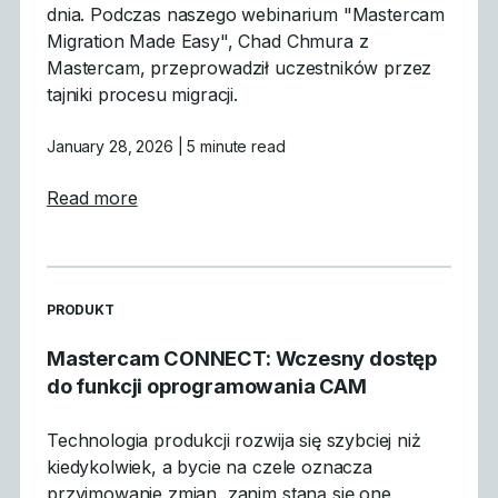
dnia. Podczas naszego webinarium "Mastercam
Migration Made Easy", Chad Chmura z
Mastercam, przeprowadził uczestników przez
tajniki procesu migracji.
January 28, 2026
| 5 minute read
about Czego się nauczyliśmy: Podsumowan
Read more
READ MORE ARTICLES ABOUT
PRODUKT
Mastercam CONNECT: Wczesny dostęp
do funkcji oprogramowania CAM
Technologia produkcji rozwija się szybciej niż
kiedykolwiek, a bycie na czele oznacza
przyjmowanie zmian, zanim staną się one