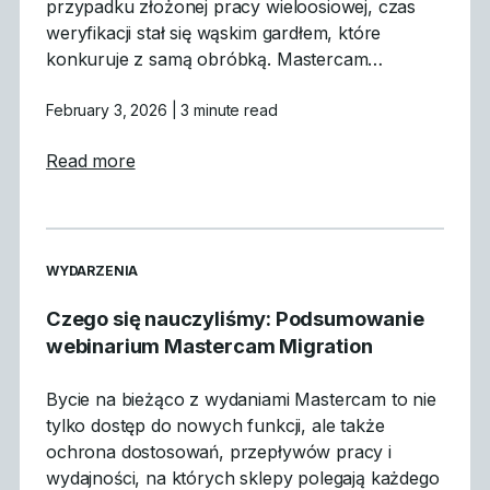
przypadku złożonej pracy wieloosiowej, czas
weryfikacji stał się wąskim gardłem, które
konkuruje z samą obróbką. Mastercam…
February 3, 2026
| 3 minute read
about Dlaczego symulacja GPU jest przeło
Read more
READ MORE ARTICLES ABOUT
WYDARZENIA
Czego się nauczyliśmy: Podsumowanie
webinarium Mastercam Migration
Bycie na bieżąco z wydaniami Mastercam to nie
tylko dostęp do nowych funkcji, ale także
ochrona dostosowań, przepływów pracy i
wydajności, na których sklepy polegają każdego