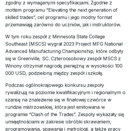
zgodny z wymaganymi specyfikacjami. Zgodnie z
mottem programu “Elevating the next generation of
skilled trades”, cel programu i jego modny format
przemawiają zarówno do uczniów, jak i instruktorów.
W tym roku zespół z Minnesota State College
Southeast (MSCS) wygrał 2023 Project MFG National
Advanced Manufacturing Championship, które odbyły
się w Greenville, SC. Czteroosobowy zespół MSCS z
Winony otrzymał nagrodę pieniężną w wysokości 100
000 USD, podzieloną między zespół i szkołę.
Podczas ogólnokrajowego konkursu zespoły
rywalizują na poziomie kwalifikacyjnym i regionalnym o
szansę na znalezienie się w finałowej czwórce w
rundzie mistrzowskiej, która jest emitowana w
programie “Clash of the Trades”. Zespoły wykazały się
umiejętnościami w zakresie obróbki skrawaniem,
programowania, spawania i metrologii, a także pracy