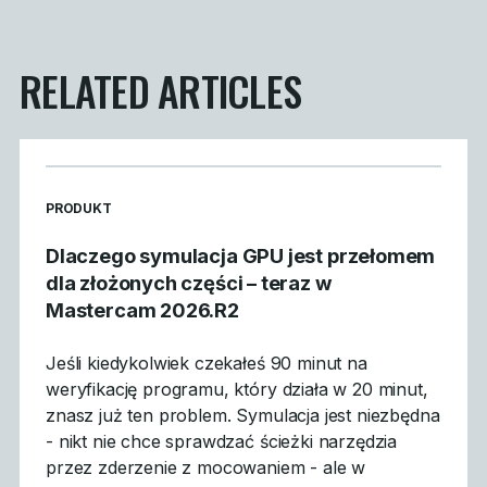
RELATED ARTICLES
READ MORE ARTICLES ABOUT
PRODUKT
Dlaczego symulacja GPU jest przełomem
dla złożonych części – teraz w
Mastercam 2026.R2
Jeśli kiedykolwiek czekałeś 90 minut na
weryfikację programu, który działa w 20 minut,
znasz już ten problem. Symulacja jest niezbędna
- nikt nie chce sprawdzać ścieżki narzędzia
przez zderzenie z mocowaniem - ale w