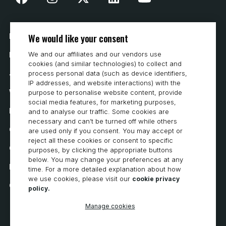
We would like your consent
Nasza historia
We and our affiliates and our vendors use
Kontakt
cookies (and similar technologies) to collect and
Jak kupować
process personal data (such as device identifiers,
IP addresses, and website interactions) with the
Wymagania systemowe
purpose to personalise website content, provide
social media features, for marketing purposes,
Prywatność
and to analyse our traffic. Some cookies are
necessary and can’t be turned off while others
Oświadczenie o ochronie prywatności
are used only if you consent. You may accept or
reject all these cookies or consent to specific
Oświadczenie o dostępności
purposes, by clicking the appropriate buttons
below. You may change your preferences at any
Polityka dotycząca plików cookie
time. For a more detailed explanation about how
we use cookies, please visit our
cookie privacy
Cookie Preferences
policy.
Manage cookies