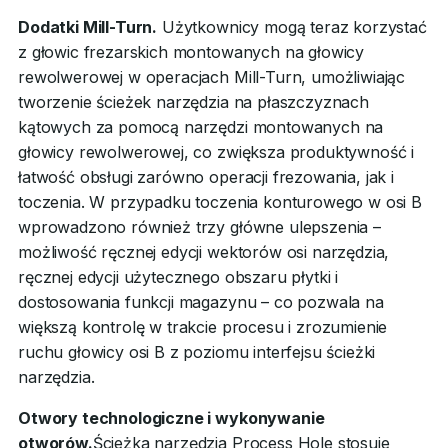
Dodatki Mill-Turn.
Użytkownicy mogą teraz korzystać
z głowic frezarskich montowanych na głowicy
rewolwerowej w operacjach Mill-Turn, umożliwiając
tworzenie ścieżek narzędzia na płaszczyznach
kątowych za pomocą narzędzi montowanych na
głowicy rewolwerowej, co zwiększa produktywność i
łatwość obsługi zarówno operacji frezowania, jak i
toczenia. W przypadku toczenia konturowego w osi B
wprowadzono również trzy główne ulepszenia –
możliwość ręcznej edycji wektorów osi narzędzia,
ręcznej edycji użytecznego obszaru płytki i
dostosowania funkcji magazynu – co pozwala na
większą kontrolę w trakcie procesu i zrozumienie
ruchu głowicy osi B z poziomu interfejsu ścieżki
narzędzia.
Otwory technologiczne i wykonywanie
otworów.
Ścieżka narzędzia Process Hole stosuje