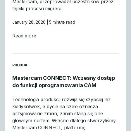
Mastercam, przeprowadził uczestników przez
tajniki procesu migracji.
January 28, 2026
| 5 minute read
about Czego się nauczyliśmy: Podsumowan
Read more
READ MORE ARTICLES ABOUT
PRODUKT
Mastercam CONNECT: Wczesny dostęp
do funkcji oprogramowania CAM
Technologia produkcji rozwija się szybciej niż
kiedykolwiek, a bycie na czele oznacza
przyjmowanie zmian, zanim staną się one
głównym nurtem. Właśnie dlatego stworzyliśmy
Mastercam CONNECT, platformę