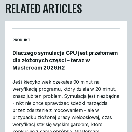
RELATED ARTICLES
READ MORE ARTICLES ABOUT
PRODUKT
Dlaczego symulacja GPU jest przełomem
dla złożonych części – teraz w
Mastercam 2026.R2
Jeśli kiedykolwiek czekałeś 90 minut na
weryfikację programu, który działa w 20 minut,
znasz już ten problem. Symulacja jest niezbędna
- nikt nie chce sprawdzać ścieżki narzędzia
przez zderzenie z mocowaniem - ale w
przypadku złożonej pracy wieloosiowej, czas
weryfikacji stał się wąskim gardłem, które
konkuruje z samą obróbką. Mastercam…