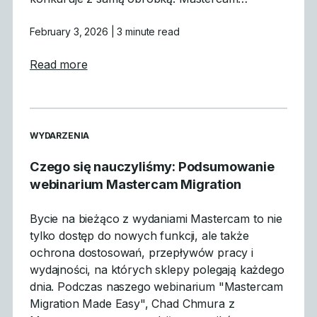
February 3, 2026
| 3 minute read
about Dlaczego symulacja GPU jest przeło
Read more
READ MORE ARTICLES ABOUT
WYDARZENIA
Czego się nauczyliśmy: Podsumowanie
webinarium Mastercam Migration
Bycie na bieżąco z wydaniami Mastercam to nie
tylko dostęp do nowych funkcji, ale także
ochrona dostosowań, przepływów pracy i
wydajności, na których sklepy polegają każdego
dnia. Podczas naszego webinarium "Mastercam
Migration Made Easy", Chad Chmura z