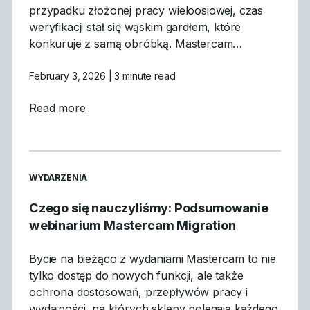
przypadku złożonej pracy wieloosiowej, czas
weryfikacji stał się wąskim gardłem, które
konkuruje z samą obróbką. Mastercam…
February 3, 2026
| 3 minute read
about Dlaczego symulacja GPU jest przeło
Read more
READ MORE ARTICLES ABOUT
WYDARZENIA
Czego się nauczyliśmy: Podsumowanie
webinarium Mastercam Migration
Bycie na bieżąco z wydaniami Mastercam to nie
tylko dostęp do nowych funkcji, ale także
ochrona dostosowań, przepływów pracy i
wydajności, na których sklepy polegają każdego