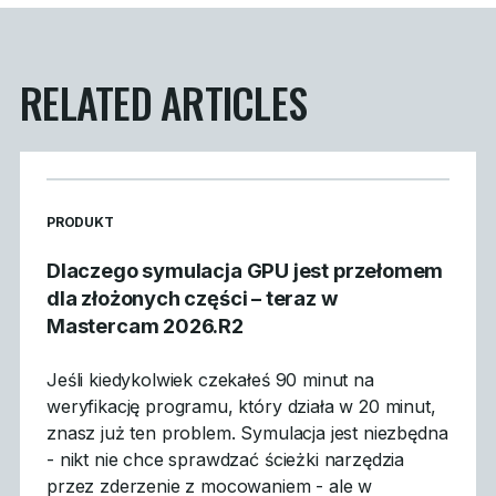
RELATED ARTICLES
READ MORE ARTICLES ABOUT
PRODUKT
Dlaczego symulacja GPU jest przełomem
dla złożonych części – teraz w
Mastercam 2026.R2
Jeśli kiedykolwiek czekałeś 90 minut na
weryfikację programu, który działa w 20 minut,
znasz już ten problem. Symulacja jest niezbędna
- nikt nie chce sprawdzać ścieżki narzędzia
przez zderzenie z mocowaniem - ale w