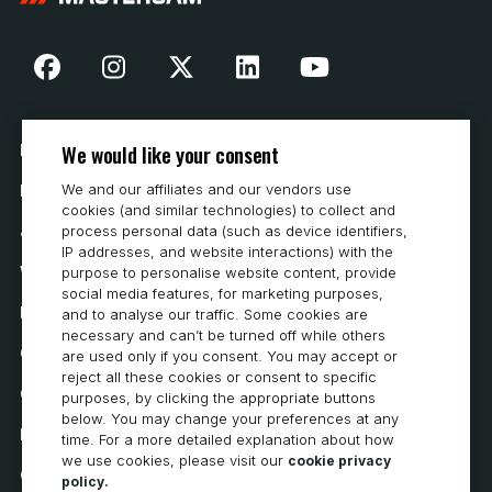
We would like your consent
Nasza historia
We and our affiliates and our vendors use
Kontakt
cookies (and similar technologies) to collect and
Jak kupować
process personal data (such as device identifiers,
IP addresses, and website interactions) with the
Wymagania systemowe
purpose to personalise website content, provide
social media features, for marketing purposes,
Prywatność
and to analyse our traffic. Some cookies are
necessary and can’t be turned off while others
Oświadczenie o ochronie prywatności
are used only if you consent. You may accept or
reject all these cookies or consent to specific
Oświadczenie o dostępności
purposes, by clicking the appropriate buttons
below. You may change your preferences at any
Polityka dotycząca plików cookie
time. For a more detailed explanation about how
we use cookies, please visit our
cookie privacy
Cookie Preferences
policy.