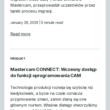
Mastercam, przeprowadził uczestników przez
tajniki procesu migracji.
January 28, 2026
| 5 minute read
about Czego się nauczyliśmy: Podsumowan
Read more
READ MORE ARTICLES ABOUT
PRODUKT
Mastercam CONNECT: Wczesny dostęp
do funkcji oprogramowania CAM
Technologia produkcji rozwija się szybciej niż
kiedykolwiek, a bycie na czele oznacza
przyjmowanie zmian, zanim staną się one
głównym nurtem. Właśnie dlatego stworzyliśmy