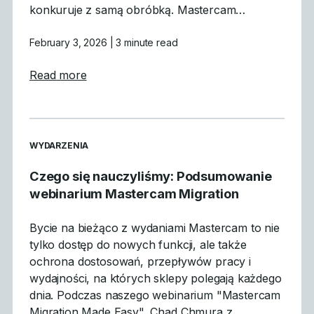
konkuruje z samą obróbką. Mastercam…
February 3, 2026
| 3 minute read
about Dlaczego symulacja GPU jest przeło
Read more
READ MORE ARTICLES ABOUT
WYDARZENIA
Czego się nauczyliśmy: Podsumowanie
webinarium Mastercam Migration
Bycie na bieżąco z wydaniami Mastercam to nie
tylko dostęp do nowych funkcji, ale także
ochrona dostosowań, przepływów pracy i
wydajności, na których sklepy polegają każdego
dnia. Podczas naszego webinarium "Mastercam
Migration Made Easy", Chad Chmura z