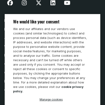
We would like your consent
Nasza historia
We and our affiliates and our vendors use
Kontakt
cookies (and similar technologies) to collect and
Jak kupować
process personal data (such as device identifiers,
IP addresses, and website interactions) with the
Wymagania systemowe
purpose to personalise website content, provide
social media features, for marketing purposes,
Prywatność
and to analyse our traffic. Some cookies are
necessary and can’t be turned off while others
Oświadczenie o ochronie prywatności
are used only if you consent. You may accept or
reject all these cookies or consent to specific
Oświadczenie o dostępności
purposes, by clicking the appropriate buttons
below. You may change your preferences at any
Polityka dotycząca plików cookie
time. For a more detailed explanation about how
we use cookies, please visit our
cookie privacy
Cookie Preferences
policy.
Manage cookies