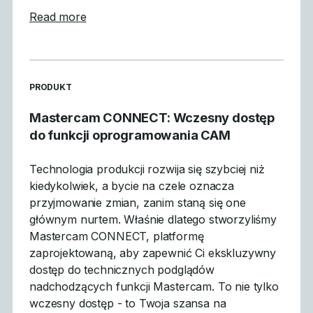
about Czego się nauczyliśmy: Podsumowan
Read more
READ MORE ARTICLES ABOUT
PRODUKT
Mastercam CONNECT: Wczesny dostęp
do funkcji oprogramowania CAM
Technologia produkcji rozwija się szybciej niż
kiedykolwiek, a bycie na czele oznacza
przyjmowanie zmian, zanim staną się one
głównym nurtem. Właśnie dlatego stworzyliśmy
Mastercam CONNECT, platformę
zaprojektowaną, aby zapewnić Ci ekskluzywny
dostęp do technicznych podglądów
nadchodzących funkcji Mastercam. To nie tylko
wczesny dostęp - to Twoja szansa na