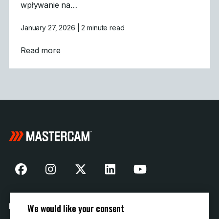
wpływanie na…
January 27, 2026
| 2 minute read
about Mastercam CONNECT: Wczesny dost
Read more
We would like your consent
Nasza historia