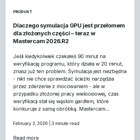
READ MORE ARTICLES ABOUT
PRODUKT
Dlaczego symulacja GPU jest przełomem
dla złożonych części – teraz w
Mastercam 2026.R2
Jeśli kiedykolwiek czekałeś 90 minut na
weryfikację programu, który działa w 20 minut,
znasz już ten problem. Symulacja jest niezbędna
- nikt nie chce sprawdzać ścieżki narzędzia
przez zderzenie z mocowaniem - ale w
przypadku złożonej pracy wieloosiowej, czas
weryfikacji stał się wąskim gardłem, które
konkuruje z samą obróbką. Mastercam…
February 3, 2026
| 3 minute read
about Dlaczego symulacja GPU jest przeło
Read more