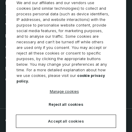
We and our affiliates and our vendors use
Kontakt
cookies (and similar technologies) to collect and
Jak kupować
process personal data (such as device identifiers,
IP addresses, and website interactions) with the
Wymagania systemowe
purpose to personalise website content, provide
social media features, for marketing purposes,
Prywatność
and to analyse our traffic. Some cookies are
necessary and can’t be turned off while others
Oświadczenie o ochronie prywatności
are used only if you consent. You may accept or
reject all these cookies or consent to specific
Oświadczenie o dostępności
purposes, by clicking the appropriate buttons
below. You may change your preferences at any
Polityka dotycząca plików cookie
time. For a more detailed explanation about how
we use cookies, please visit our
cookie privacy
Cookie Preferences
policy.
Manage cookies
Reject all cookies
© 2026 CNC Software, LLC. All rights reserved.
Accept all cookies