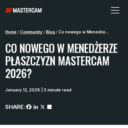
Home
/
Community
/
Blog
/
Co nowego w Menedże...
CO NOWEGO W MENEDŻERZE
PŁASZCZYZN MASTERCAM
2026?
January 12, 2026
| 3 minute read
SHARE: