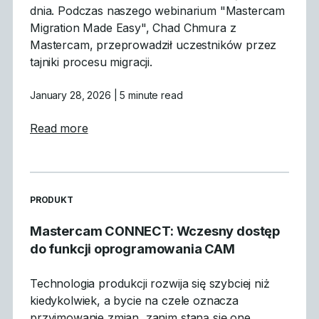
dnia. Podczas naszego webinarium "Mastercam
Migration Made Easy", Chad Chmura z
Mastercam, przeprowadził uczestników przez
tajniki procesu migracji.
January 28, 2026
| 5 minute read
about Czego się nauczyliśmy: Podsumowan
Read more
READ MORE ARTICLES ABOUT
PRODUKT
Mastercam CONNECT: Wczesny dostęp
do funkcji oprogramowania CAM
Technologia produkcji rozwija się szybciej niż
kiedykolwiek, a bycie na czele oznacza
przyjmowanie zmian, zanim staną się one