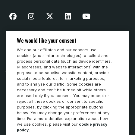
We would like your consent
Nasza historia
We and our affiliates and our vendors use
Kontakt
cookies (and similar technologies) to collect and
process personal data (such as device identifiers,
Jak kupować
IP addresses, and website interactions) with the
Wymagania systemowe
purpose to personalise website content, provide
social media features, for marketing purposes,
Prywatność
and to analyse our traffic. Some cookies are
necessary and can’t be turned off while others
Oświadczenie o ochronie prywatności
are used only if you consent. You may accept or
reject all these cookies or consent to specific
Oświadczenie o dostępności
purposes, by clicking the appropriate buttons
below. You may change your preferences at any
Polityka dotycząca plików cookie
time. For a more detailed explanation about how
we use cookies, please visit our
cookie privacy
Cookie Preferences
policy.