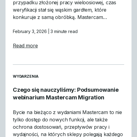
przypadku złożonej pracy wieloosiowej, czas
weryfikacji stał się wąskim gardłem, które
konkuruje z samą obróbką. Mastercam…
February 3, 2026
| 3 minute read
about Dlaczego symulacja GPU jest przeło
Read more
READ MORE ARTICLES ABOUT
WYDARZENIA
Czego się nauczyliśmy: Podsumowanie
webinarium Mastercam Migration
Bycie na bieżąco z wydaniami Mastercam to nie
tylko dostęp do nowych funkcji, ale także
ochrona dostosowań, przepływów pracy i
wydajności, na których sklepy polegają każdego