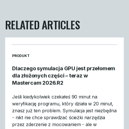
RELATED ARTICLES
READ MORE ARTICLES ABOUT
PRODUKT
Dlaczego symulacja GPU jest przełomem
dla złożonych części – teraz w
Mastercam 2026.R2
Jeśli kiedykolwiek czekałeś 90 minut na
weryfikację programu, który działa w 20 minut,
znasz już ten problem. Symulacja jest niezbędna
- nikt nie chce sprawdzać ścieżki narzędzia
przez zderzenie z mocowaniem - ale w