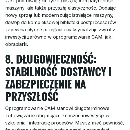
Weź pod uwagę nie tylko bieżącą kompatybilność
maszyny, ale także przyszłą elastyczność. Dodając
nowy sprzęt lub modernizując istniejące maszyny,
dostęp do kompleksowej biblioteki postprocesorów
zapewnia płynne przejścia i maksymalizuje zwrot z
inwestycji zarówno w oprogramowanie CAM, jak i
obrabiarki.
8. DŁUGOWIECZNOŚĆ:
STABILNOŚĆ DOSTAWCY I
ZABEZPIECZENIE NA
PRZYSZŁOŚĆ
Oprogramowanie CAM stanowi długoterminowe
zobowiązanie obejmujące znaczne inwestycje w
szkolenia i integrację procesów. Musisz mieć pewność,