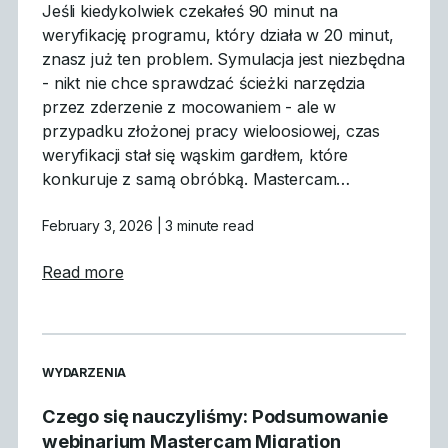
Jeśli kiedykolwiek czekałeś 90 minut na
weryfikację programu, który działa w 20 minut,
znasz już ten problem. Symulacja jest niezbędna
- nikt nie chce sprawdzać ścieżki narzędzia
przez zderzenie z mocowaniem - ale w
przypadku złożonej pracy wieloosiowej, czas
weryfikacji stał się wąskim gardłem, które
konkuruje z samą obróbką. Mastercam…
February 3, 2026
| 3 minute read
about Dlaczego symulacja GPU jest przeło
Read more
READ MORE ARTICLES ABOUT
WYDARZENIA
Czego się nauczyliśmy: Podsumowanie
webinarium Mastercam Migration