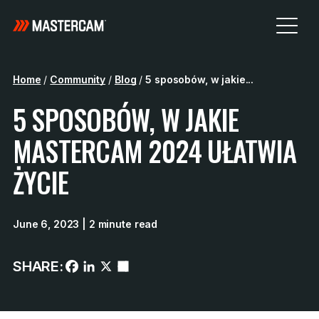
Home
/
Community
/
Blog
/
5 sposobów, w jakie...
5 SPOSOBÓW, W JAKIE
MASTERCAM 2024 UŁATWIA
ŻYCIE
June 6, 2023
| 2 minute read
SHARE: