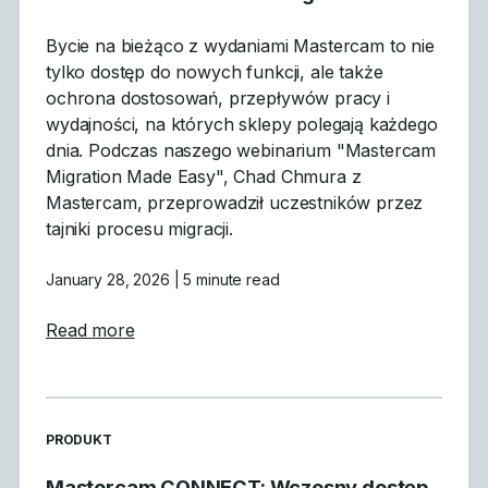
Bycie na bieżąco z wydaniami Mastercam to nie
tylko dostęp do nowych funkcji, ale także
ochrona dostosowań, przepływów pracy i
wydajności, na których sklepy polegają każdego
dnia. Podczas naszego webinarium "Mastercam
Migration Made Easy", Chad Chmura z
Mastercam, przeprowadził uczestników przez
tajniki procesu migracji.
January 28, 2026
| 5 minute read
about Czego się nauczyliśmy: Podsumowan
Read more
READ MORE ARTICLES ABOUT
PRODUKT
Mastercam CONNECT: Wczesny dostęp