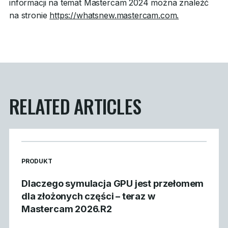
informacji na temat Mastercam 2024 można znaleźć
na stronie
https://whatsnew.mastercam.com.
RELATED ARTICLES
READ MORE ARTICLES ABOUT
PRODUKT
Dlaczego symulacja GPU jest przełomem
dla złożonych części – teraz w
Mastercam 2026.R2