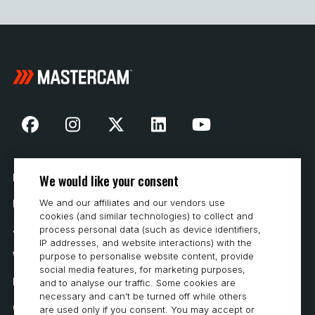
We would like your consent
Nasza historia
We and our affiliates and our vendors use
Kontakt
cookies (and similar technologies) to collect and
Jak kupować
process personal data (such as device identifiers,
IP addresses, and website interactions) with the
Wymagania systemowe
purpose to personalise website content, provide
social media features, for marketing purposes,
Prywatność
and to analyse our traffic. Some cookies are
necessary and can’t be turned off while others
Oświadczenie o ochronie prywatności
are used only if you consent. You may accept or