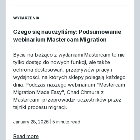
READ MORE ARTICLES ABOUT
WYDARZENIA
Czego się nauczyliśmy: Podsumowanie
webinarium Mastercam Migration
Bycie na bieżąco z wydaniami Mastercam to nie
tylko dostęp do nowych funkcji, ale także
ochrona dostosowań, przepływów pracy i
wydajności, na których sklepy polegają każdego
dnia. Podczas naszego webinarium "Mastercam
Migration Made Easy", Chad Chmura z
Mastercam, przeprowadził uczestników przez
tajniki procesu migracji.
January 28, 2026
| 5 minute read
about Czego się nauczyliśmy: Podsumowan
Read more