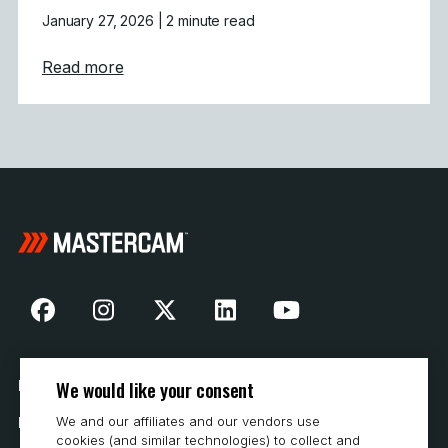
January 27, 2026
| 2 minute read
about Mastercam CONNECT: Wczesny dost
Read more
We would like your consent
Nasza historia
We and our affiliates and our vendors use
Kontakt
cookies (and similar technologies) to collect and