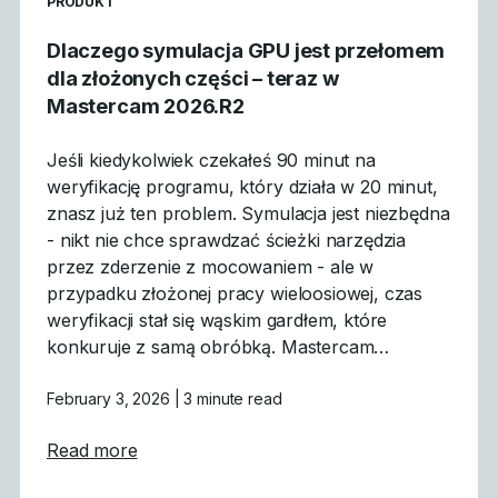
READ MORE ARTICLES ABOUT
PRODUKT
Dlaczego symulacja GPU jest przełomem
dla złożonych części – teraz w
Mastercam 2026.R2
Jeśli kiedykolwiek czekałeś 90 minut na
weryfikację programu, który działa w 20 minut,
znasz już ten problem. Symulacja jest niezbędna
- nikt nie chce sprawdzać ścieżki narzędzia
przez zderzenie z mocowaniem - ale w
przypadku złożonej pracy wieloosiowej, czas
weryfikacji stał się wąskim gardłem, które
konkuruje z samą obróbką. Mastercam…
February 3, 2026
| 3 minute read
about Dlaczego symulacja GPU jest przeło
Read more