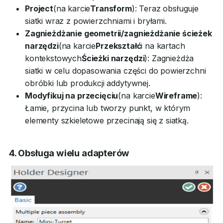
Project
(na karcie
Transform
): Teraz obsługuje
siatki wraz z powierzchniami i bryłami.
Zagnieżdżanie geometrii/zagnieżdżanie ścieżek
narzędzi
(na karcie
Przekształć
i na kartach
kontekstowych
Ścieżki narzędzi
): Zagnieżdża
siatki w celu dopasowania części do powierzchni
obróbki lub produkcji addytywnej.
Modyfikuj na przecięciu
(na karcie
Wireframe
):
Łamie, przycina lub tworzy punkt, w którym
elementy szkieletowe przecinają się z siatką.
4. Obsługa wielu adapterów