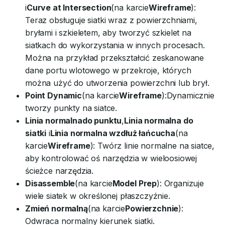
i
Curve at Intersection
(na karcie
Wireframe
):
Teraz obsługuje siatki wraz z powierzchniami,
bryłami i szkieletem, aby tworzyć szkielet na
siatkach do wykorzystania w innych procesach.
Można na przykład przekształcić zeskanowane
dane portu wlotowego w przekroje, których
można użyć do utworzenia powierzchni lub brył.
Point Dynamic
(na karcie
Wireframe
):Dynamicznie
tworzy punkty na siatce.
Linia normalna
do punktu
,
Linia normalna do
siatki
i
Linia normalna wzdłuż łańcucha
(na
karcie
Wireframe
): Twórz linie normalne na siatce,
aby kontrolować oś narzędzia w wieloosiowej
ścieżce narzędzia.
Disassemble
(na karcie
Model Prep
): Organizuje
wiele siatek w określonej płaszczyźnie.
Zmień normalną
(na karcie
Powierzchnie
):
Odwraca normalny kierunek siatki.