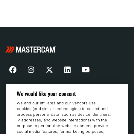
We would like your consent
Nasza historia
We and our affiliates and our vendors use
Kontakt
cookies (and similar technologies) to collect and
process personal data (such as device identifiers,
Jak kupować
IP addresses, and website interactions) with the
Wymagania systemowe
purpose to personalise website content, provide
social media features, for marketing purposes,